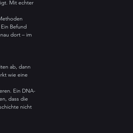
igt. Mit echter 
e Methoden 
 Ein Befund 
nau dort – im 
eiten ab, dann 
rkt wie eine 
ieren. Ein DNA-
en, dass die 
chichte nicht 