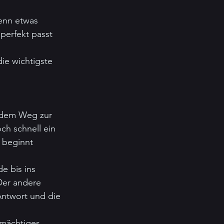
enn etwas 
perfekt passt 
ie wichtigste 
 dem Weg zur 
h schnell ein 
 beginnt 
e bis ins 
Der andere 
Antwort und die 
 mächtiges 