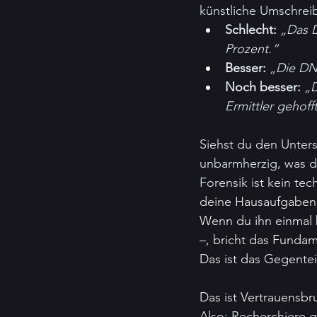
künstliche Umschrei
Schlecht:
„Das D
Prozent.“
Besser:
„Die DNA
Noch besser:
„D
Ermittler gehoff
Siehst du den Untersc
unbarmherzig, was de
Forensik ist kein tec
deine Hausaufgaben i
Wenn du ihn einmal 
–, bricht das Funda
Das ist das Gegente
Das ist Vertrauensbr
Also: Recherchiere 