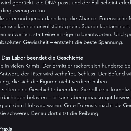
e wird gedrückt, die DNA passt und der Fall scheint erled
erdings wenig zu tun.
plizierter und genau darin liegt die Chance. Forensisch
bnisse können unvollständig sein, Spuren kontaminiert.
n aufwerfen, statt eine einzige zu beantworten. Und ge
r absoluten Gewissheit – entsteht die beste Spannung.
 Das Labor beendet die Geschichte
üge in vielen Krimis. Der Ermittler rackert sich hunderte S
 Antwort, der Täter wird verhaftet, Schluss. Der Befund wi
ng, die sich die Figuren nicht verdient haben.
k selten eine Geschichte beenden. Sie sollte sie kompliz
erdächtigen belasten – er kann aber genauso gut beweis
llig auf dem Holzweg waren. Gute Forensik macht die Ges
 sie schwerer. Genau dort sitzt die Reibung.
Praxis