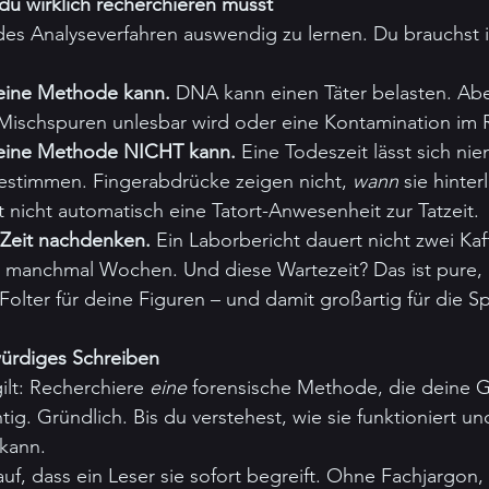
u wirklich recherchieren musst
des Analyseverfahren auswendig zu lernen. Du brauchst i
eine Methode kann.
 DNA kann einen Täter belasten. Abe
Mischspuren unlesbar wird oder eine Kontamination im 
 eine Methode NICHT kann.
 Eine Todeszeit lässt sich nie
stimmen. Fingerabdrücke zeigen nicht, 
wann
 sie hinte
 nicht automatisch eine Tatort-Anwesenheit zur Tatzeit.
 Zeit nachdenken.
 Ein Laborbericht dauert nicht zwei Kaf
manchmal Wochen. Und diese Wartezeit? Das ist pure, 
Folter für deine Figuren – und damit großartig für die 
würdiges Schreiben
lt: Recherchiere 
eine
 forensische Methode, die deine G
htig. Gründlich. Bis du verstehest, wie sie funktioniert un
 kann.
auf, dass ein Leser sie sofort begreift. Ohne Fachjargon,