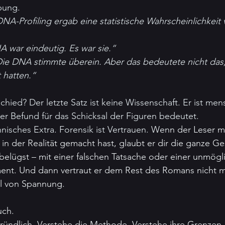
bung.
NA-Profiling ergab eine statistische Wahrscheinlichkeit 
 war eindeutig. Es war sie.“
ie DNA stimmte überein. Aber das bedeutete nicht das,
t hatten.“
hied? Der letzte Satz ist keine Wissenschaft. Er ist mens
r Befund für das Schicksal der Figuren bedeutet.
hnisches Extra. Forensik ist Vertrauen.
 Wen
n der Leser m
n der Realität gemacht hast, glaubt er dir die ganze Ge
belügst – mit einer falschen Tatsache oder einer unmög
ment. Und dann vertraut er dem Rest des Romans nicht m
il von Spannung. 
uch.
gründlich. Verstehe die Methode. Verstehe ihre Grenzen