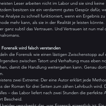
meisten Leser arbeiten nicht im Labor und sie sind keine 
otzdem besitzen sie ein verdammt gutes Gespür dafür, w
ne Analyse zu schnell funktioniert, wenn ein Ergebnis zu 
de mehr kann, als sie in der Realität je leisten könnte.
er ganz subtil das Vertrauen. Und Vertrauen ist nun mal d
nalromans.
Forensik wird falsch verstanden
deln die Forensik wie einen lästigen Zwischenstopp auf
rgendwo zwischen Tatort und Verhaftung muss eben noc
chen, damit die Handlung weitergehen kann. Genau dort
m.
stens zwei Extreme: Der eine Autor erklärt jede Method
ass der Roman für drei Seiten zum zähen Lehrbuch wird. 
alles – das Labor liefert nach zwei Stunden die perfekte 
ort Bescheid.
d beides verschenkt das, was Forensik eigentlich ist: Ein