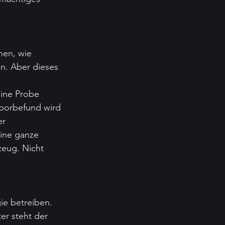
hen, wie 
n. Aber dieses 
ine Probe 
aborbefund wird 
er 
eine ganze 
zeug. Nicht 
e betreiben. 
r steht der 