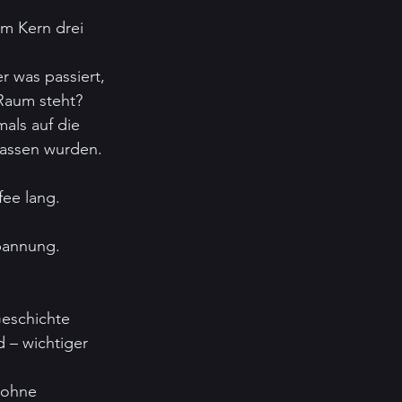
m Kern drei 
r was passiert, 
Raum steht?
mals auf die 
rlassen wurden. 
fee lang. 
Spannung.
eschichte 
d – wichtiger 
 ohne 