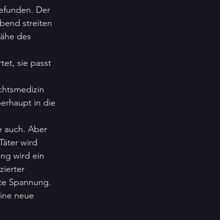
gefunden. Der 
bend streiten 
Nähe des 
et, sie passt 
chtsmedizin 
erhaupt in die 
e auch. Aber 
äter wird 
ng wird ein 
zierter 
te Spannung. 
eine neue