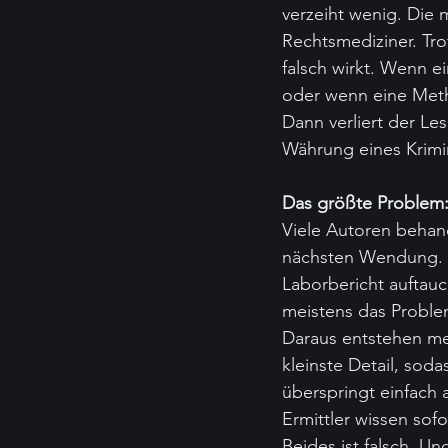
verzeiht wenig. Die 
Rechtsmediziner. Tr
falsch wirkt. Wenn ei
oder wenn eine Metho
Dann verliert der Les
Währung eines Krimi
Das größte Problem: 
Viele Autoren behan
nächsten Wendung. I
Laborbericht auftau
meistens das Proble
Daraus entstehen mei
kleinste Detail, sod
überspringt einfach 
Ermittler wissen sof
Beides ist falsch. Un